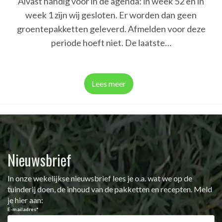
Alvast handig voor in de agenda: in week 52 en in
week 1 zijn wij gesloten. Er worden dan geen
groentepakketten geleverd. Afmelden voor deze
periode hoeft niet. De laatste…
Lees meer
Nieuwsbrief
In onze wekelijkse nieuwsbrief lees je o.a. wat we op de
tuinderij doen, de inhoud van de pakketten en recepten. Meld
je hier aan:
E-mailadres
*