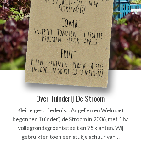
Suikermais)
Combi
Snijbiet - Tomaten - Courgette -
Pruimen - Perzik - Appels
Fruit
Peren - Pruimen - Perzik - Appels
(middel en groot: Galia meloen)
Over Tuinderij De Stroom
Kleine geschiedenis... Angelien en Welmoet
begonnen Tuinderij de Stroom in 2006, met 1 ha
vollegrondsgroenteteelt en 75 klanten. Wij
gebruikten toen een stukje schuur van…