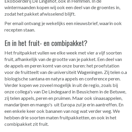
Ekoboerderij De Lingehof, ook in Hemmen. In de
wintermaanden kopen wij ook een deel van de groentes in,
zodat het pakket afwisselend blijft.
Per email ontvang je wekelijks een nieuwsbrief, waarin ook
recepten staan.
En in het fruit- en combipakket?
Het fruitpakket vullen we elke week met vier a vijf soorten
fruit, afhankelijk van de grootte van je pakket. Een deel van
de appels en peren komt van onze buren: het proefstation
voor de fruitteelt van de universiteit Wageningen. Zij telen o.a
biologische santana en natyra appels en conference peren.
Verder kopen we zoveel mogelijk in uit de regio, zoals bij
onze collega's van De Lindegaard in Beusichem in de Betuwe,
zij telen appels, peren en pruimen. Maar ook sinaasappelen,
mandarijnen en mango's uit Europa zul je erin aantreffen. En
een enkele keer ook bananen van nog wat verder weg. We
hebben drie soorten maten fruitpakketten, en ook in het
combipakket zit fruit.