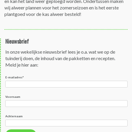
en kan het land weer geploegd worden. Ondertussen maken
wij alweer plannen voor het zomerseizoen en is het eerste
plantgoed voor de kas alweer besteld!
Bericht
navigatie
Nieuwsbrief
In onze wekelijkse nieuwsbrief lees je o.a. wat we op de
tuinderij doen, de inhoud van de pakketten en recepten.
Meld je hier aan:
E-mailadres
*
Voornaam
Achternaam