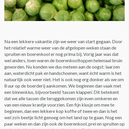
Na een lekkere vakantie zijn we weer van start gegaan. Door
het relatief warme weer van de afgelopen weken staan de
spruiten en boerenkool er nog prima bij. Vorig jaar was dat
wel anders, toen waren de boerenkooltoppen helemaal bruin
geworden. Nu konden we dus meteen aan de oogst: laarzen
aan, waterdicht pak en handschoenen, want écht warm is het
natuurlijk ook weer niet. Het is ook nog erg donker als we om
8 uur op de boerderij aankomen. We beginnen dan vaak met
een binnenklus, bijvoorbeeld ’tassen klappen’. Dit betekent
dat we alle tassen die teruggekomen zijn even omkeren en
van een nieuw krantje voorzien. Een fijn klusje om mee te
beginnen, dan een lekkere kop koffie of twee en dan is het
wel zo’n beetje licht genoeg om het land op te gaan. Nog een
paar weken en dan zijn ook de boerenkool, prei en spruiten op